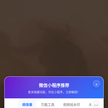
总的来说，“球球大作战永久皮肤免费领取”活动在类似解决方案中
具有明显的优势和特点，吸引了众多玩家的关注和参与。希望未来
还能看到更多类似的活动，让玩家们能够获得更多的福利，提升游
戏体验。
点赞
0
评论
分享
最后更新：2026-08-06 00:35:34
×
游戏资讯
微信小程序推荐
更多隐藏功能，尽在小程序，立即解锁！
相关推荐
···
综信查
万能工具
视频祛水印
头像圈